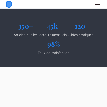
350+
45k
120
Articles publiés
Lecteurs mensuels
Guides pratiques
98%
Taux de satisfaction